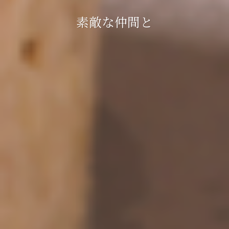
最高の空間で！ 寿司・和食 一
さぁ、始めよう。
素敵な食事を
素敵な仲間と